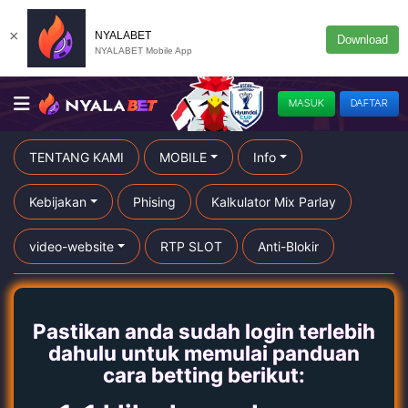
×
NYALABET
Download
NYALABET Mobile App
MASUK
DAFTAR
TENTANG KAMI
MOBILE
Info
Kebijakan
Phising
Kalkulator Mix Parlay
video-website
RTP SLOT
Anti-Blokir
Pastikan anda sudah login terlebih
dahulu untuk memulai panduan
cara betting berikut: