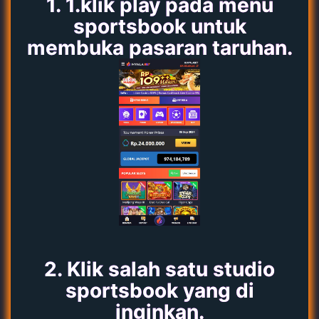
1. 1.klik play pada menu
sportsbook untuk
membuka pasaran taruhan.
2. Klik salah satu studio
sportsbook yang di
inginkan.