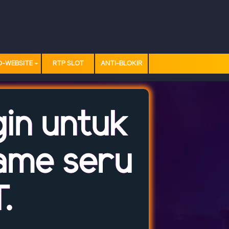
O-WEBSITE
RTP SLOT
ANTI-BLOKIR
gin untuk
ame seru
.