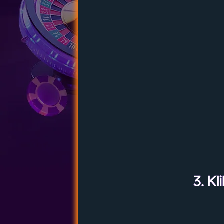
3. Kl