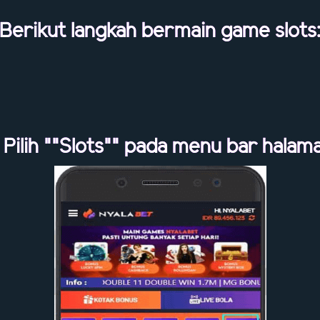
Berikut langkah bermain game slots
. Pilih ""Slots"" pada menu bar halam