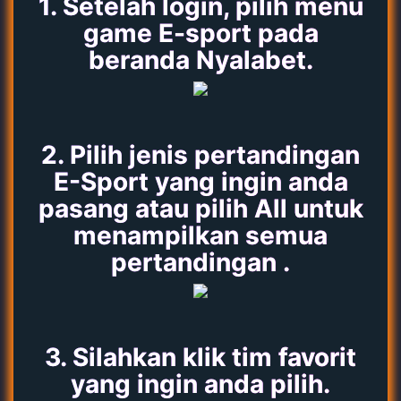
1. Setelah login, pilih menu
game E-sport pada
beranda Nyalabet.
2. Pilih jenis pertandingan
E-Sport yang ingin anda
pasang atau pilih All untuk
menampilkan semua
pertandingan .
3. Silahkan klik tim favorit
yang ingin anda pilih.