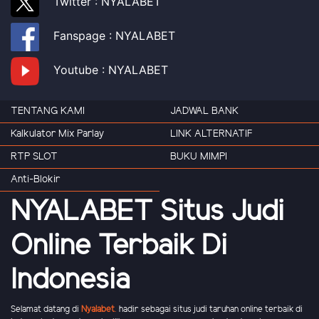
Twitter : NYALABET
Fanspage : NYALABET
Youtube : NYALABET
TENTANG KAMI
JADWAL BANK
Kalkulator Mix Parlay
LINK ALTERNATIF
RTP SLOT
BUKU MIMPI
Anti-Blokir
NYALABET Situs Judi
Online Terbaik Di
Indonesia
Selamat datang di
Nyalabet
.
hadir sebagai situs judi taruhan online terbaik di