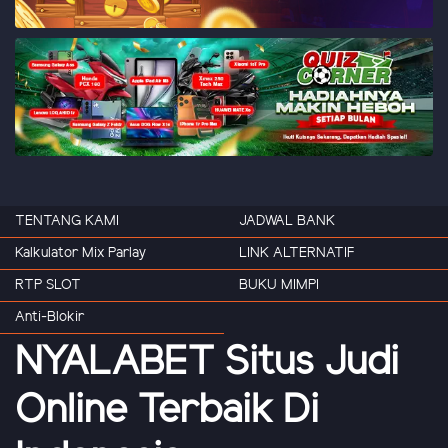
TENTANG KAMI
JADWAL BANK
Kalkulator Mix Parlay
LINK ALTERNATIF
RTP SLOT
BUKU MIMPI
Anti-Blokir
NYALABET Situs Judi
Online Terbaik Di