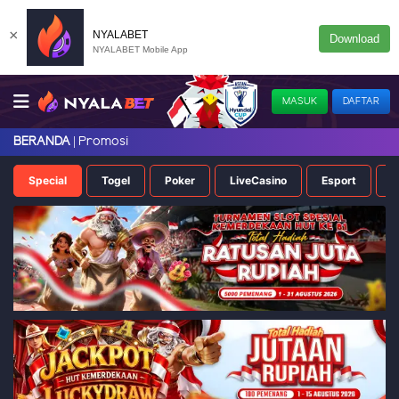
×
NYALABET
Download
NYALABET Mobile App
MASUK
DAFTAR
Promosi
BERANDA
Special
Togel
Poker
LiveCasino
Esport
S